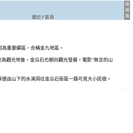
極
簡
風
關於
/
首頁
同為重要礦區，合稱金九地區。
型為觀光地後，金瓜石也朝向觀光發展。電影"無言的山
幹道由山下的水湳洞往金瓜石街區一路可見大小民宿。
九份:金瓜石民宿
推薦台北生活網站
大台北金瓜石民宿
新北市金瓜石民宿
新北金瓜石民宿
3