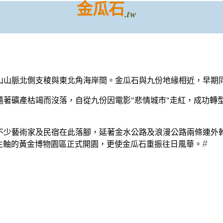
金瓜石
.tw
山山脈北側支稜與東北角海岸間。金瓜石與九份地緣相近，早期
著礦產枯竭而沒落，自從九份因電影"悲情城市"走紅，成功轉
不少藝術家及民宿在此落腳，延著金水公路及浪漫公路兩條連外
為主軸的黃金博物園區正式開園，更使金瓜石重振往日風華。