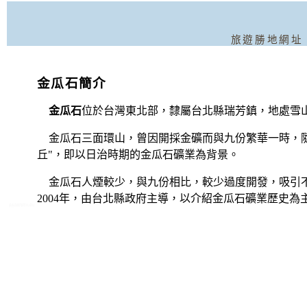
旅遊勝地網址
金瓜石簡介
金瓜石
位於台灣東北部，隸屬台北縣瑞芳鎮，地處雪
金瓜石三面環山，曾因開採金礦而與九份繁華一時，隨
丘"，即以日治時期的金瓜石礦業為背景。
金瓜石人煙較少，與九份相比，較少過度開發，吸引
2004年，由台北縣政府主導，以介紹金瓜石礦業歷史
金瓜石民宿網站:
金瓜石旅館民宿
金瓜石民宿旅館
金瓜石民宿
2.72